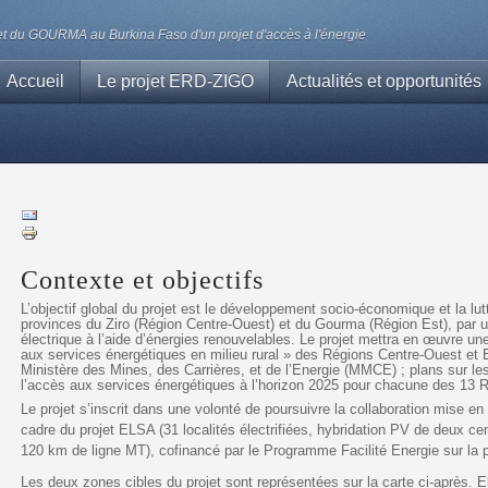
t du GOURMA au Burkina Faso d'un projet d'accès à l'énergie
Accueil
Le projet ERD-ZIGO
Actualités et opportunités
Contexte et objectifs
L’objectif global du projet est le développement socio-économique et la lut
provinces du Ziro (Région Centre-Ouest) et du Gourma (Région Est), par u
électrique à l’aide d’énergies renouvelables. Le projet mettra en œuvre un
aux services énergétiques en milieu rural » des Régions Centre-Ouest et E
Ministère des Mines, des Carrières, et de l’Energie (MMCE) ; plans sur l
l’accès aux services énergétiques à l’horizon 2025 pour chacune des 13 
Le projet s’inscrit dans une volonté de poursuivre la collaboration mise e
cadre du projet ELSA (31 localités électrifiées, hybridation PV de deux ce
120 km de ligne MT), cofinancé par le Programme Facilité Energie sur la 
Les deux zones cibles du projet sont représentées sur la carte ci-après. E