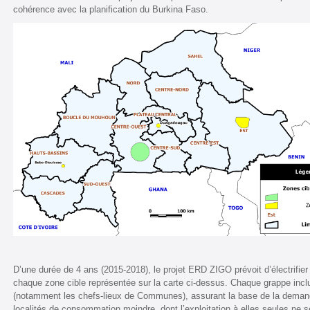
cohérence avec la planification du Burkina Faso.
D’une durée de 4 ans (2015-2018), le projet ERD ZIGO prévoit d’électrifie
chaque zone cible représentée sur la carte ci-dessus. Chaque grappe inclu
(notamment les chefs-lieux de Communes), assurant la base de la demande,
localités de consommation moindre, dont l’exploitation à elles seules ne se