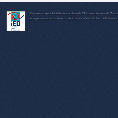
La présente page a été élaborée avec l'aide de l'Union européenne et de l’Etat d
et ne peut en aucun cas être considéré comme reflétant l'opinion de l'Union eur