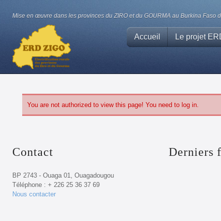
Mise en œuvre dans les provinces du ZIRO et du GOURMA au Burkina Faso d'un
Accueil
Le projet E
You are not authorized to view this page! You need to log in.
Contact
Derniers
f
BP 2743 - Ouaga 01, Ouagadougou
Téléphone : + 226 25 36 37 69
Nous contacter